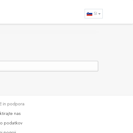
SI
 in podpora
tirajte nas
vo podatkov
ni pogoji