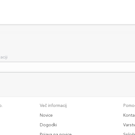
aciji
o.
Več informacij
Pomoč
Novice
Kontak
Dogodki
Varst
Prijava na novice
Sploš