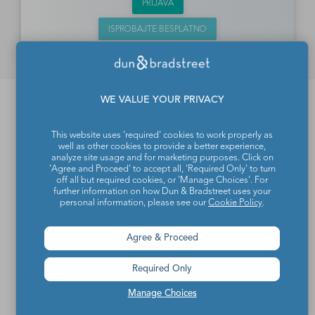
PRIJAVA
ISPROBAJTE BESPLATNO
WE VALUE YOUR PRIVACY
Dun & Bradstreet d.o.o.
O nama
This website uses 'required' cookies to work properly as
well as other cookies to provide a better experience,
Proizvodi i rešenja
analyze site usage and for marketing purposes. Click on
'Agree and Proceed' to accept all, 'Required Only' to turn
Kontakt
off all but required cookies, or 'Manage Choices'. For
further information on how Dun & Bradstreet uses your
personal information, please see our
Cookie Policy
.
Agree & Proceed
Više informacija
Vesti
Required Only
Događaji
Manage Choices