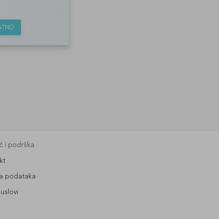
LATNO
 i podrška
kt
ta podataka
uslovi