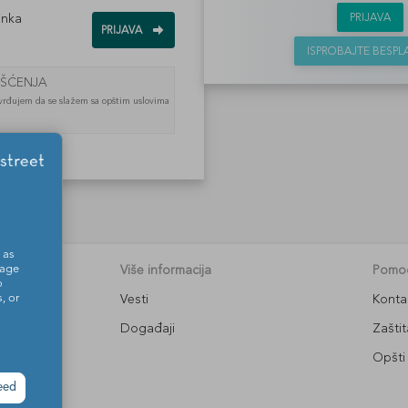
PRIJAVA
inka
ISPROBAJTE BESP
IŠĆENJA
vrđujem da se slažem sa opštim uslovima
 as
o.
Više informacija
Pomoć
sage
o
Vesti
Konta
, or
Događaji
Zašti
Opšti 
eed