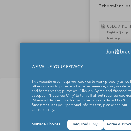
Zaboravljena loz
USLOVI KOR
Registracijom pot
korišćenja
WE VALUE YOUR PRIVACY
This website uses 'required' cookies to work properly as well
Dun & Bradstreet d.o.
other cookies to provide a better experience, analyze site u
and for marketing purposes. Click on 'Agree and Proceed' t
O nama
accept all, 'Required Only' to turn off all but required cookies
'Manage Choices'. For further information on how Dun &
Proizvodi i rešenja
Bradstreet uses your personal information, please see our
Cookie Policy
.
Kontakt
Manage Choices
Required Only
Agree & Proc