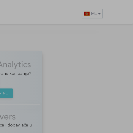
ME
strane kompanije?
LATNO
ce i dobavljače u
?